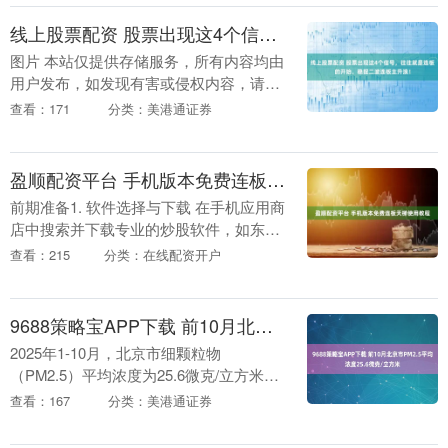
量的....
线上股票配资 股票出现这4个信号，往往就是连板的开始，稳捉二波连板主升浪！
图片 本站仅提供存储服务，所有内容均由
用户发布，如发现有害或侵权内容，请点
击举报。....
查看：171
分类：美港通证券
盈顺配资平台 手机版本免费连板天梯使用教程
前期准备1. 软件选择与下载 在手机应用商
店中搜索并下载专业的炒股软件，如东方
财富、同花顺、通达信等。这些软件功能
查看：215
分类：在线配资开户
丰富，且大多提供连板天梯相关功能。 2.
软件....
9688策略宝APP下载 前10月北京市PM2.5平均浓度25.6微克/立方米
2025年1-10月，北京市细颗粒物
（PM2.5）平均浓度为25.6微克/立方米，
同比下降16.6%；优良天数为254天，同比
查看：167
分类：美港通证券
增加20天。 01 结构减排促转型....