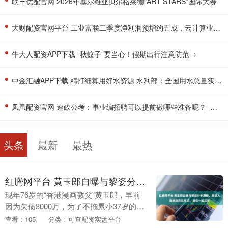
联丰优配官网 2026年塞尔维亚贝尔格莱德“ART STARS”国际大赛
大财配资官网平台 工业富联二季度净利润预增约五成，云计算业务高速增长
牛大人配资APP下载 “秋蚊子”要当心！假期出行注意防范→
中金汇融APP下载 精打细算用好水资源 水利部：全国用水总量实现零增长
凤凰配资官网 速政公考：事业编招聘可以提前做哪些准备呢？_进行_申论_考试
头条
最新
最热
红腾网平台 黄玉郎自曝与黎姿分手原因，受高人指点放弃忘年恋，曾在一起三年
现年76岁的“香港漫画教父”黄玉郎，早前
因为欠债3000万，为了不拖累小37岁的妻
子Cass以及6岁的儿子，他自曝正在办离
查看：105
分类：可查配资实盘平台