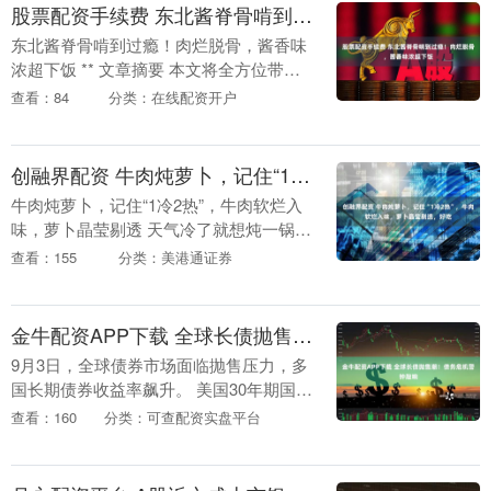
股票配资手续费 东北酱脊骨啃到过瘾！肉烂脱骨，酱香味浓超下饭
东北酱脊骨啃到过瘾！肉烂脱骨，酱香味
浓超下饭 ** 文章摘要 本文将全方位带大
家领略东北酱脊骨的独特魅力，从食材的
查看：84
分类：在线配资开户
精心挑选，到焯水、炒糖色、炖煮等详细
制作步骤，....
创融界配资 牛肉炖萝卜，记住“1冷2热”，牛肉软烂入味，萝卜晶莹剔透，好吃
牛肉炖萝卜，记住“1冷2热”，牛肉软烂入
味，萝卜晶莹剔透 天气冷了就想炖一锅热
乎乎的，肥美的牛肉，搭配多汁的萝卜，
查看：155
分类：美港通证券
咕嘟嘟的炖着，看一眼都暖上了心。 这儿
是一份非....
金牛配资APP下载 全球长债抛售潮！债务危机警钟敲响
9月3日，全球债券市场面临抛售压力，多
国长期债券收益率飙升。 美国30年期国债
收益率升至5%，为7月以来首次。 日本30
查看：160
分类：可查配资实盘平台
年期国债收益率创下历史新高，20年期国
债....