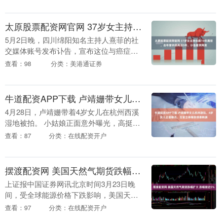
婚手续，更安排妻子与儿子搬离如今的住
址....
太原股票配资网官网 37岁女主持抗癌10年离世，去年曾许愿再活5年，讣告看哭网友
5月2日晚，四川绵阳知名主持人熹菲的社
交媒体账号发布讣告，宣布这位与癌症抗
争了整整10年的姑娘，最终还是没能挺过
查看：98
分类：美港通证券
去，于当天16时49分因病治疗无效不幸辞
世，年仅....
牛道配资APP下载 卢靖姗带女儿杭州游玩，4岁女儿正面曝光，五官立体精致很像韩庚
4月28日，卢靖姗带着4岁女儿在杭州西溪
湿地被拍。 小姑娘正面意外曝光，高挺的
鼻梁山根简直和韩庚一个模子刻出来的。
查看：87
分类：在线配资开户
那天卢靖姗穿了一件洗得有些发旧的黑白
波点上衣....
摆渡配资网 美国天然气期货跌幅扩大 跌幅接近5%
上证报中国证券网讯北京时间3月23日晚
间，受全球能源价格下跌影响，美国天然
气期货跌幅扩大。截至9时18分，其价格
查看：97
分类：在线配资开户
下跌近5%。....