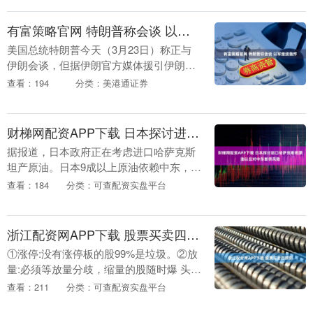
有富策略官网 特朗普称会谈 以军继续轰炸
美国总统特朗普今天（3月23日）称正与
伊朗会谈，但据伊朗官方媒体援引伊朗高
级领导层的消息报道称，特朗普的说法不
查看：194
分类：美港通证券
属实，伊朗与美国之间没有任何谈判，特
朗普之所以“撤....
财梯网配资APP下载 日本探讨进口哈萨克斯坦原油以应对中东断供风险
据报道，日本政府正在考虑进口哈萨克斯
坦产原油。日本9成以上原油依赖中东，如
果伊朗危机长期持续，原油严重短缺可能
查看：184
分类：可查配资实盘平台
成为现实问题。日本首相高市早苗3月23
日在参院全体....
浙江配资网APP下载 股票买卖四原则
①涨停:没有涨停板的股99%是垃圾。②放
量:必须等放量分歧，缩量的股随时爆 头，
放量后还能上涨的，有成为 大牛的可能，
查看：211
分类：可查配资实盘平台
放量后下跌的，大 部分是垃圾，跌破最大