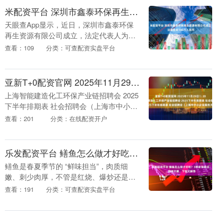
米配资平台 深圳市鑫泰环保再生资源有限公司成立 注册资本100万人民币
天眼查App显示，近日，深圳市鑫泰环保
再生资源有限公司成立，法定代表人为李
小龙，注册资本100万人民币，经营范围
查看：109
分类：可查配资实盘平台
为一般经营项目是：再生资源销售；生产
性废旧金属回....
亚新T+0配资官网 2025年11月29日\ 2025年12月20日 上海智能建造化工环保产业链招聘会 2025下半年排期表 社会招聘会（上海市中小企业服务大楼）
上海智能建造化工环保产业链招聘会 2025
下半年排期表 社会招聘会（上海市中小企
业服务大楼） 招聘会主题：2025年上海智
查看：201
分类：在线配资开户
能建造化工环保产业链招聘会（土木工
程、....
乐发配资平台 鳝鱼怎么做才好吃？3种家常做法，鲜嫩不腥，下饭又解馋
鳝鱼是春夏季节的 “鲜味担当”，肉质细
嫩、刺少肉厚，不管是红烧、爆炒还是煲
汤，都自带一股独特的鲜香。但很多人做
查看：191
分类：可查配资实盘平台
鳝鱼总犯愁：要么腥味重，要么肉质老
柴，要么处理起来....