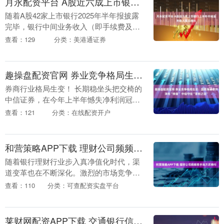
月永配资平台 A股近六成上市银行上半年中间业务收入同比增长
随着A股42家上市银行2025年半年报披露
完毕，银行中间业务收入（即手续费及佣
金净收入）情况受到市场广泛关注。在当
查看：129
分类：美港通证券
前银行业净息差普遍收窄的背景下，中间
业务收入已....
趣操盘配资官网 券业竞争格局生变：国泰海通晋升净利“榜首” 中信守住“营收之冠”
券商行业格局生变！ 长期稳坐头把交椅的
中信证券，在今年上半年憾失净利润冠军
宝座，新合并的“巨无霸”国泰海通成为第
查看：121
分类：在线配资开户
一。这也是中信证券连续八年蝉联榜首后
首次跌落“净....
和营策略APP下载 理财公司频频牵手地方农商行
随着银行理财行业步入真净值化时代，渠
道变革也在不断深化。激烈的市场竞争
下，积极拓展代销“朋友圈”成为行业共
查看：110
分类：可查配资实盘平台
识。如今，银行理财公司的代销渠道网络
持续扩张。8月以来....
莱财网配资APP下载 交通银行信用卡规模收缩 不良率攀升