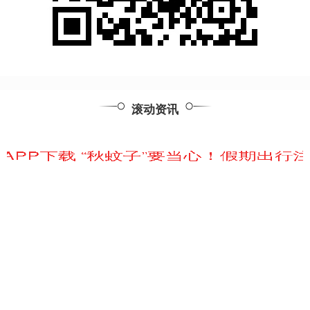
滚动资讯
期货配资门户官网 国电南瑞：6月20日获融资买入1.06亿
元，占当日流入资金比例为33.45%
可查配资实盘平台
10-24
同花顺（300033）数据中心显示，国电南瑞（600406）6月20日获融
资买入1.06亿元，占当日买入金额的33.45